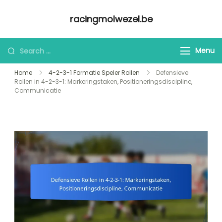
Skip
racingmolwezel.be
to
content
Looking
Menu
for
Home
4-2-3-1 Formatie Speler Rollen
Defensieve
Something?
Rollen in 4-2-3-1: Markeringstaken, Positioneringsdiscipline,
Communicatie