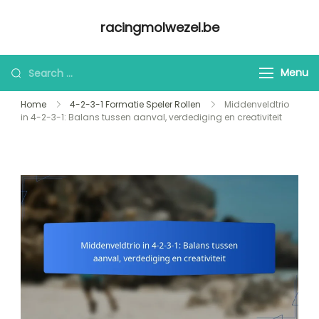
Skip
racingmolwezel.be
to
content
Looking
Menu
for
Home
4-2-3-1 Formatie Speler Rollen
Middenveldtrio
Something?
in 4-2-3-1: Balans tussen aanval, verdediging en creativiteit