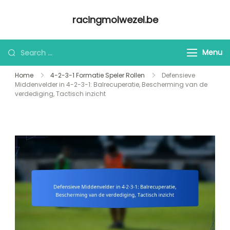
Skip
racingmolwezel.be
to
content
Looking
Menu
for
Home
4-2-3-1 Formatie Speler Rollen
Defensieve
Something?
Middenvelder in 4-2-3-1: Balrecuperatie, Bescherming van de
verdediging, Tactisch inzicht