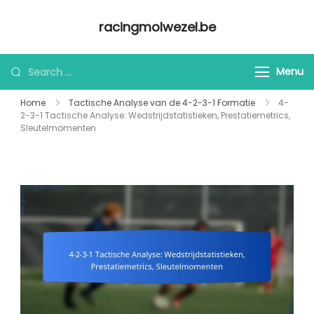
Skip
racingmolwezel.be
to
content
Looking
Menu
for
Home
Tactische Analyse van de 4-2-3-1 Formatie
4-
Something?
2-3-1 Tactische Analyse: Wedstrijdstatistieken, Prestatiemetrics,
Sleutelmomenten